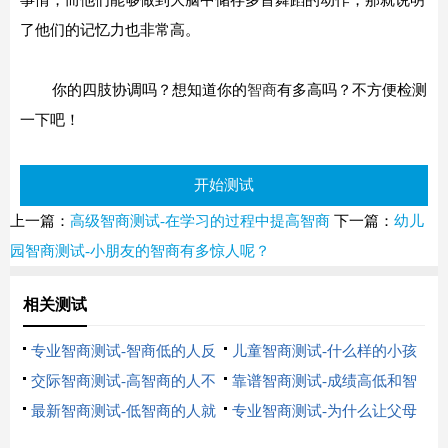
事情，而他们能够做到大脑中储存多首舞蹈的动作，那就说明
了他们的记忆力也非常高。
你的四肢协调吗？想知道你的
智商
有多高吗？不方便检测
一下吧！
开始测试
上一篇：
高级智商测试-在学习的过程中提高智商
下一篇：
幼儿
园智商测试-小朋友的智商有多惊人呢？
相关测试
专业智商测试-智商低的人反
儿童智商测试-什么样的小孩
映能更
表现出
交际智商测试-高智商的人不
靠谱智商测试-成绩高低和智
善于交
商高低
最新智商测试-低智商的人就
专业智商测试-为什么让父母
是说话
们多关