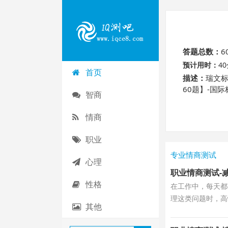
答题总数：
6
预计用时：
4
首页
描述：
瑞文标
60题】-国
智商
吧！
情商
职业
专业情商测试
心理
职业情商测试-
性格
在工作中，每天都
理这类问题时，高
其他