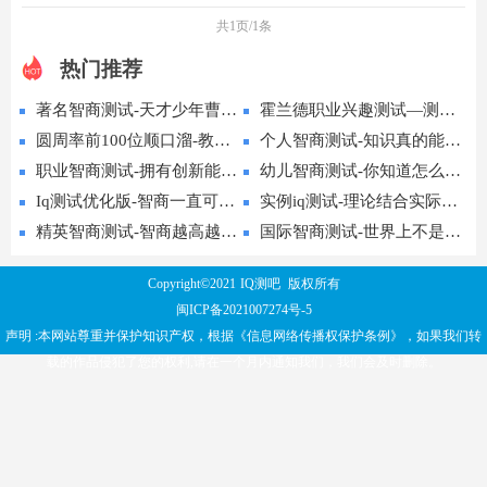
共1页/1条
热门推荐
著名智商测试-天才少年曹冲的智商有多高
霍兰德职业兴趣测试—测试您个人职业兴趣特性
圆周率前100位顺口溜-教您如何快速记忆圆周率
个人智商测试-知识真的能改变命运吗？
职业智商测试-拥有创新能力重要吗？
幼儿智商测试-你知道怎么培育孩子的智商吗？
Iq测试优化版-智商一直可以改变！
实例iq测试-理论结合实际能够提高学习力
精英智商测试-智商越高越喜欢独处
国际智商测试-世界上不是人均高智商的
Copyright©2021
IQ测吧
版权所有
闽ICP备2021007274号-5
声明 :本网站尊重并保护知识产权，根据《信息网络传播权保护条例》，如果我们转
载的作品侵犯了您的权利,请在一个月内通知我们，我们会及时删除。