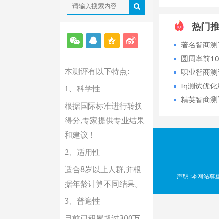
热门
著名智商测
圆周率前1
本测评有以下特点:
职业智商测
Iq测试优
1、科学性
精英智商测
根据国际标准进行转换
得分,专家提供专业结果
和建议！
2、适用性
适合8岁以上人群,并根
声明 :本网站
据年龄计算不同结果。
3、普遍性
目前已积累超过300万