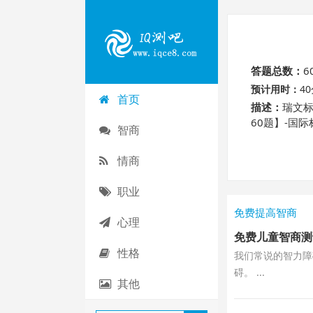
答题总数：
6
预计用时：
4
首页
描述：
瑞文标
60题】-国
智商
吧！
情商
职业
免费提高智商
心理
免费儿童智商测
性格
我们常说的智力障
碍。 ...
其他