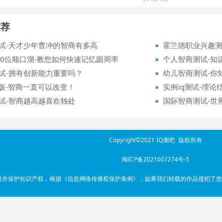
推荐
试-天才少年曹冲的智商有多高
霍兰德职业兴趣
00位顺口溜-教您如何快速记忆圆周率
个人智商测试-知
试-拥有创新能力重要吗？
幼儿智商测试-你
化版-智商一直可以改变！
实例iq测试-理
试-智商越高越喜欢独处
国际智商测试-世
Copyright©2021
IQ测吧
版权所有
闽ICP备2021007274号-5
尊重并保护知识产权，根据《信息网络传播权保护条例》，如果我们转载的作品侵犯了您