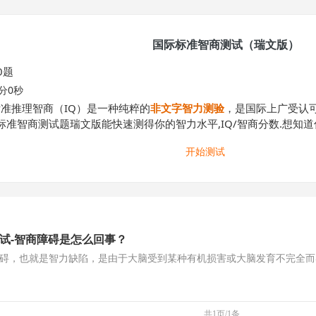
国际标准智商测试（瑞文版）
0题
0分0秒
准推理智商（IQ）是一种纯粹的
非文字智力测验
，是国际上广受认
际标准智商测试题瑞文版能快速测得你的智力水平,IQ/智商分数.想知
开始测试
试-智商障碍是怎么回事？
碍，也就是智力缺陷，是由于大脑受到某种有机损害或大脑发育不完全而
共1页/1条